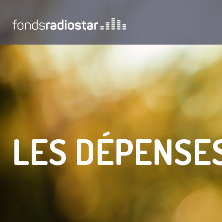
Back
to
top
LES DÉPENSE