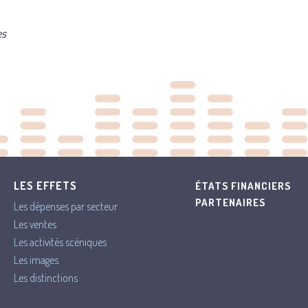
es
LES EFFETS
ÉTATS FINANCIERS
PARTENAIRES
Les dépenses par secteur
Les ventes
Les activités scéniques
Les images
Les distinctions