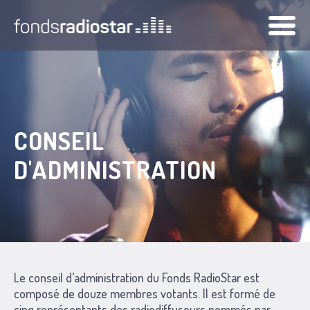
Back
to
top
CONSEIL
D'ADMINISTRATION
Le conseil d’administration du Fonds RadioStar est
composé de douze membres votants. Il est formé de
cinq représentants des radiodiffuseurs nommés par